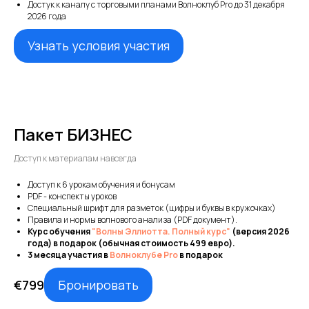
Достук к каналу с торговыми планами Волноклуб Pro до 31 декабря
2026 года
Узнать условия участия
Пакет БИЗНЕС
Доступ к материалам навсегда
Доступ к 6 урокам обучения и бонусам
PDF - конспекты уроков
Специальный шрифт для разметок (цифры и буквы в кружочках)
Правила и нормы волнового анализа (PDF документ).
Курс обучения
"Волны Эллиотта. Полный курс"
(версия 2026
года) в подарок (обычная стоимость 499 евро).
3 месяца участия в
Волноклубе Pro
в подарок
Бронировать
€
799