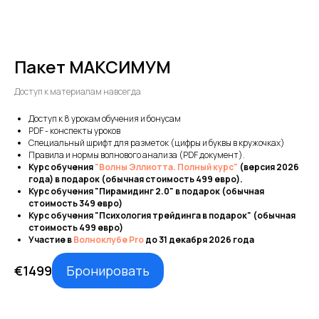
Пакет МАКСИМУМ
Доступ к материалам навсегда
Доступ к 8 урокам обучения и бонусам
PDF - конспекты уроков
Специальный шрифт для разметок (цифры и буквы в кружочках)
Правила и нормы волнового анализа (PDF документ).
Курс обучения
"Волны Эллиотта. Полный курс"
(версия 2026
года) в подарок (обычная стоимость 499 евро).
Курс обучения "Пирамидинг 2.0" в подарок (обычная
стоимость 349 евро)
Курс обучения "Психология трейдинга в подарок" (обычная
стоимость 499 евро)
Участие в
Волноклубе Pro
до 31 декабря 2026 года
Бронировать
€
1499