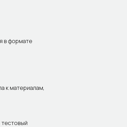
я в формате
а к материалам,
 тестовый