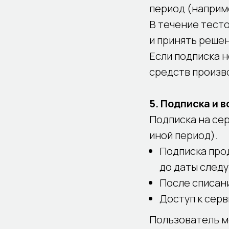
период (наприме
В течение тест
и принять реше
Если подписка 
средств произв
5. Подписка и 
Подписка на се
иной период).
Подписка про
до даты след
После списан
Доступ к серв
Пользователь м