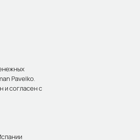
денежных
an Pavelko.
 и согласен с
Испании