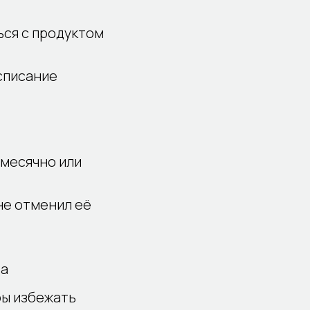
ься с продуктом
списание
емесячно или
не отменил её
да
бы избежать