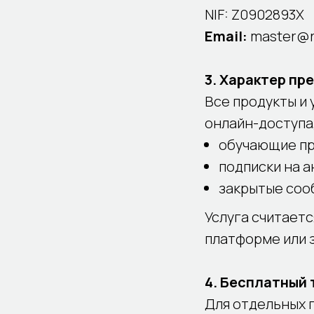
NIF: Z0902893X
Email:
master@
3. Характер пр
Все продукты и
онлайн-доступа,
обучающие п
подписки на 
закрытые соо
Услуга считает
платформе или 
4. Бесплатный
Для отдельных 