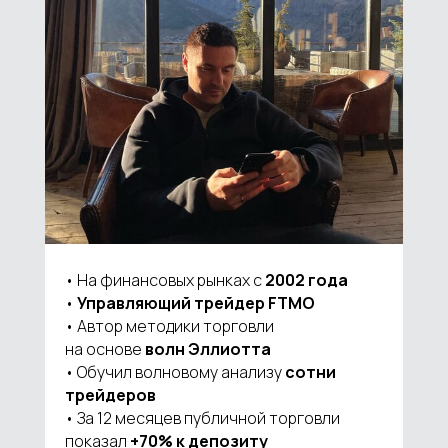
• На финансовых рынках с
2002 года
•
Управляющий трейдер FTMO
• Автор методики торговли
на основе
волн Эллиотта
• Обучил волновому анализу
сотни
трейдеров
• За 12 месяцев публичной торговли
показал
+70% к депозиту